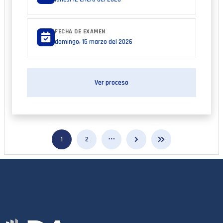
FECHA DE EXAMEN
domingo, 15 marzo del 2026
Ver proceso
chevron_right
keyboard_double_arrow_right
1
2
⋯